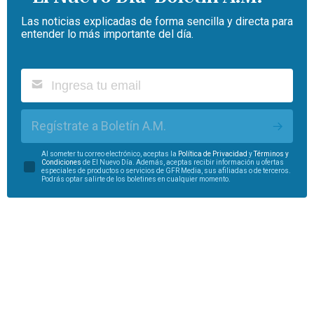
Las noticias explicadas de forma sencilla y directa para
entender lo más importante del día.
Regístrate a Boletín A.M.
Al someter tu correo electrónico, aceptas la
Política de Privacidad
y
Términos y
Condiciones
de El Nuevo Día. Además, aceptas recibir información u ofertas
especiales de productos o servicios de GFR Media, sus afiliadas o de terceros.
Podrás optar salirte de los boletines en cualquier momento.