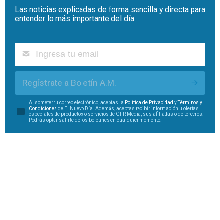
Las noticias explicadas de forma sencilla y directa para
entender lo más importante del día.
Regístrate a Boletín A.M.
Al someter tu correo electrónico, aceptas la
Política de Privacidad
y
Términos y
Condiciones
de El Nuevo Día. Además, aceptas recibir información u ofertas
especiales de productos o servicios de GFR Media, sus afiliadas o de terceros.
Podrás optar salirte de los boletines en cualquier momento.