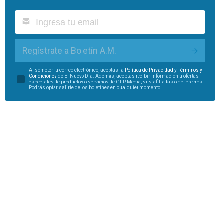
Regístrate a Boletín A.M.
Al someter tu correo electrónico, aceptas la
Política de Privacidad
y
Términos y
Condiciones
de El Nuevo Día. Además, aceptas recibir información u ofertas
especiales de productos o servicios de GFR Media, sus afiliadas o de terceros.
Podrás optar salirte de los boletines en cualquier momento.