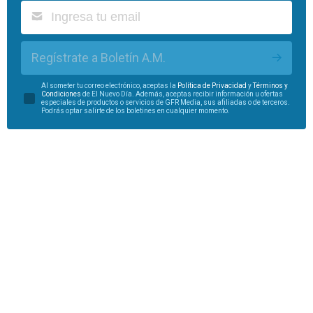
Regístrate a Boletín A.M.
Al someter tu correo electrónico, aceptas la
Política de Privacidad
y
Términos y
Condiciones
de El Nuevo Día. Además, aceptas recibir información u ofertas
especiales de productos o servicios de GFR Media, sus afiliadas o de terceros.
Podrás optar salirte de los boletines en cualquier momento.