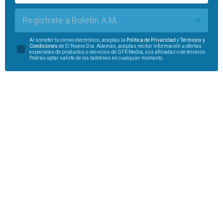
Regístrate a Boletín A.M.
Al someter tu correo electrónico, aceptas la
Política de Privacidad
y
Términos y
Condiciones
de El Nuevo Día. Además, aceptas recibir información u ofertas
especiales de productos o servicios de GFR Media, sus afiliadas o de terceros.
Podrás optar salirte de los boletines en cualquier momento.