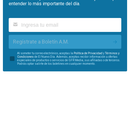
entender lo más importante del día.
Regístrate a Boletín A.M.
Al someter tu correo electrónico, aceptas la
Política de Privacidad
y
Términos y
Condiciones
de El Nuevo Día. Además, aceptas recibir información u ofertas
especiales de productos o servicios de GFR Media, sus afiliadas o de terceros.
Podrás optar salirte de los boletines en cualquier momento.