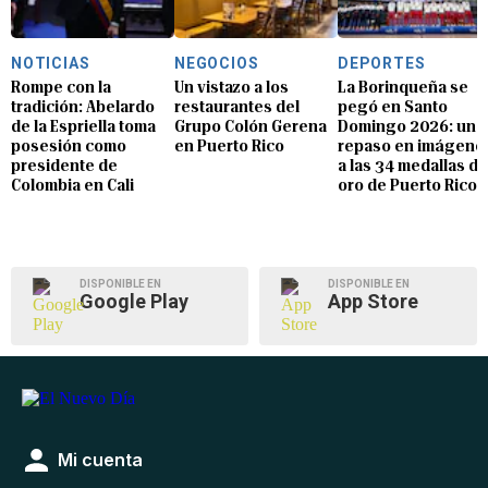
NOTICIAS
NEGOCIOS
DEPORTES
Rompe con la
Un vistazo a los
La Borinqueña se
tradición: Abelardo
restaurantes del
pegó en Santo
de la Espriella toma
Grupo Colón Gerena
Domingo 2026: un
posesión como
en Puerto Rico
repaso en imágene
presidente de
a las 34 medallas de
Colombia en Cali
oro de Puerto Rico
DISPONIBLE EN
DISPONIBLE EN
Google Play
App Store
Mi cuenta