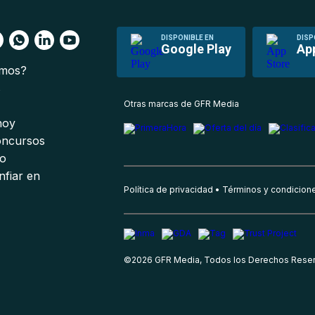
DISPONIBLE EN
DISP
Google Play
Ap
omos?
s
Otras marcas de GFR Media
 hoy
oncursos
io
nfiar en
Política de privacidad
Términos y condicion
©
2026
GFR Media, Todos los Derechos Rese