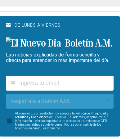
DE LUNES A VIERNES
Boletín A.M.
Las noticias explicadas de forma sencilla y
directa para entender lo más importante del día.
Regístrate a Boletín A.M.
Al someter tu correo electrónico, aceptas la
Política de Privacidad
y
Términos y Condiciones
de El Nuevo Día. Además, aceptas recibir
información u ofertas especiales de productos o servicios de GFR
Media, sus afiliadas o de terceros. Podrás optar salirte de los
boletines en cualquier momento.