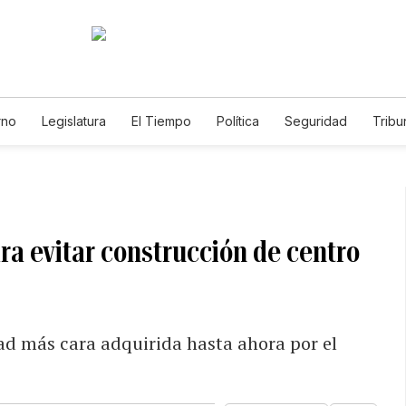
rno
Legislatura
El Tiempo
Política
Seguridad
Tribu
Educador
Caso Gabriela Nicole
a evitar construcción de centro
dad más cara adquirida hasta ahora por el