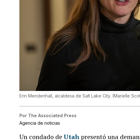
Erin Mendenhall, alcaldesa de Salt Lake City.
(
Marielle Scot
Por
The Associated Press
Agencia de noticias
Un condado de
Utah
presentó una demand