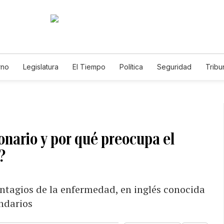
rno
Legislatura
El Tiempo
Política
Seguridad
Tribu
Educador
Caso Gabriela Nicole
onario y por qué preocupa el
?
ontagios de la enfermedad, en inglés conocida
indarios