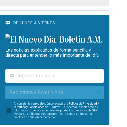
DE LUNES A VIERNES
Boletín A.M.
Las noticias explicadas de forma sencilla y
directa para entender lo más importante del día.
Regístrate a Boletín A.M.
Al someter tu correo electrónico, aceptas la
Política de Privacidad
y
Términos y Condiciones
de El Nuevo Día. Además, aceptas recibir
información u ofertas especiales de productos o servicios de GFR
Media, sus afiliadas o de terceros. Podrás optar salirte de los
boletines en cualquier momento.