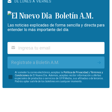
DE LUNES A VIERNES
Boletín A.M.
Las noticias explicadas de forma sencilla y directa para
entender lo más importante del día.
Regístrate a Boletín A.M.
Al someter tu correo electrónico, aceptas la
Política de Privacidad
y
Términos y
Condiciones
de El Nuevo Día. Además, aceptas recibir información u ofertas
especiales de productos o servicios de GFR Media, sus afiliadas o de terceros.
Podrás optar salirte de los boletines en cualquier momento.