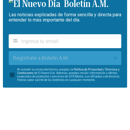
Boletín A.M.
Las noticias explicadas de forma sencilla y directa para
entender lo más importante del día.
Regístrate a Boletín A.M.
Al someter tu correo electrónico, aceptas la
Política de Privacidad
y
Términos y
Condiciones
de El Nuevo Día. Además, aceptas recibir información u ofertas
especiales de productos o servicios de GFR Media, sus afiliadas o de terceros.
Podrás optar salirte de los boletines en cualquier momento.