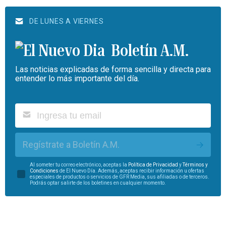
DE LUNES A VIERNES
Boletín A.M.
Las noticias explicadas de forma sencilla y directa para
entender lo más importante del día.
Regístrate a Boletín A.M.
Al someter tu correo electrónico, aceptas la
Política de Privacidad
y
Términos y
Condiciones
de El Nuevo Día. Además, aceptas recibir información u ofertas
especiales de productos o servicios de GFR Media, sus afiliadas o de terceros.
Podrás optar salirte de los boletines en cualquier momento.