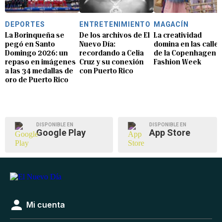
DEPORTES
ENTRETENIMIENTO
MAGACÍN
La Borinqueña se
De los archivos de El
La creatividad
pegó en Santo
Nuevo Día:
domina en las calle
Domingo 2026: un
recordando a Celia
de la Copenhagen
repaso en imágenes
Cruz y su conexión
Fashion Week
a las 34 medallas de
con Puerto Rico
oro de Puerto Rico
DISPONIBLE EN
DISPONIBLE EN
Google Play
App Store
Mi cuenta