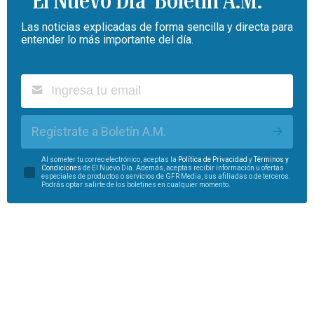
Boletín A.M.
Las noticias explicadas de forma sencilla y directa para
entender lo más importante del día.
Regístrate a Boletín A.M.
Al someter tu correo electrónico, aceptas la
Política de Privacidad
y
Términos y
Condiciones
de El Nuevo Día. Además, aceptas recibir información u ofertas
especiales de productos o servicios de GFR Media, sus afiliadas o de terceros.
Podrás optar salirte de los boletines en cualquier momento.