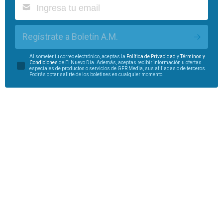
Regístrate a Boletín A.M.
Al someter tu correo electrónico, aceptas la
Política de Privacidad
y
Términos y
Condiciones
de El Nuevo Día. Además, aceptas recibir información u ofertas
especiales de productos o servicios de GFR Media, sus afiliadas o de terceros.
Podrás optar salirte de los boletines en cualquier momento.