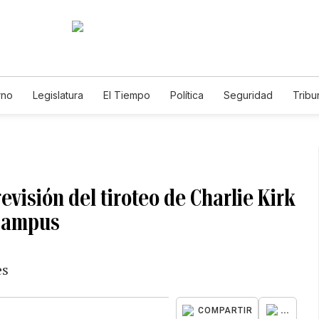
rno
Legislatura
El Tiempo
Política
Seguridad
Tribu
Educador
Caso Gabriela Nicole
revisión del tiroteo de Charlie Kirk
 campus
es
...
COMPARTIR