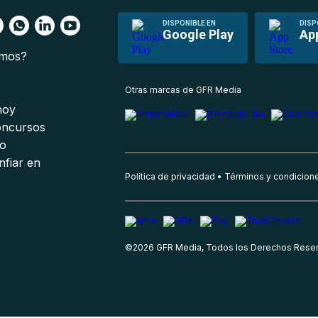
DISPONIBLE EN
DISP
Google Play
Ap
omos?
s
Otras marcas de GFR Media
 hoy
oncursos
io
nfiar en
Política de privacidad
Términos y condicion
©
2026
GFR Media, Todos los Derechos Rese