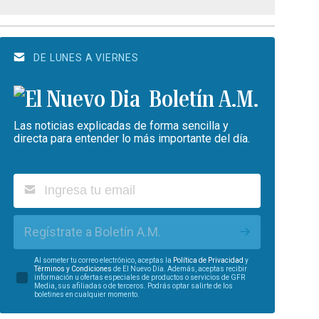
DE LUNES A VIERNES
Boletín A.M.
Las noticias explicadas de forma sencilla y
directa para entender lo más importante del día.
Regístrate a Boletín A.M.
Al someter tu correo electrónico, aceptas la
Política de Privacidad
y
Términos y Condiciones
de El Nuevo Día. Además, aceptas recibir
información u ofertas especiales de productos o servicios de GFR
Media, sus afiliadas o de terceros. Podrás optar salirte de los
boletines en cualquier momento.