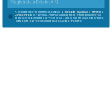
Regístrate a Boletín A.M.
Al someter tu correo electrónico, aceptas la
Política de Privacidad
y
Términos y
Condiciones
de El Nuevo Día. Además, aceptas recibir información u ofertas
especiales de productos o servicios de GFR Media, sus afiliadas o de terceros.
Podrás optar salirte de los boletines en cualquier momento.