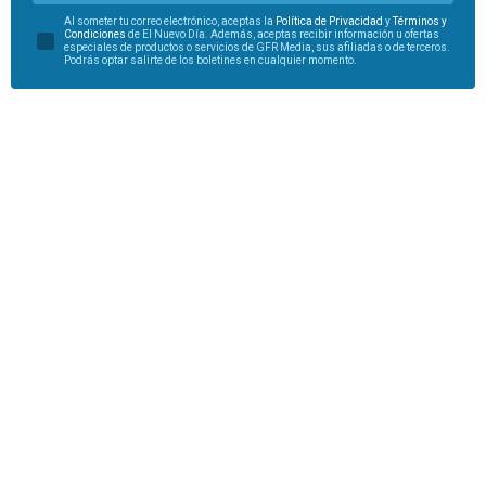
Al someter tu correo electrónico, aceptas la
Política de Privacidad
y
Términos y
Condiciones
de El Nuevo Día. Además, aceptas recibir información u ofertas
especiales de productos o servicios de GFR Media, sus afiliadas o de terceros.
Podrás optar salirte de los boletines en cualquier momento.