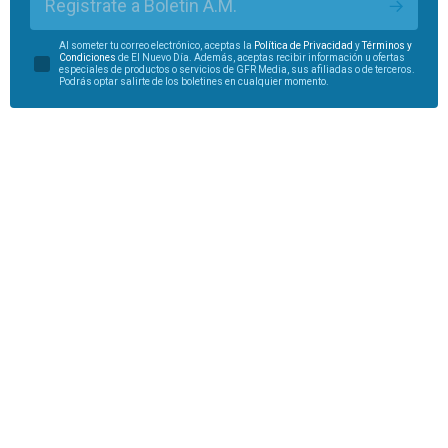
Regístrate a Boletín A.M.
Al someter tu correo electrónico, aceptas la
Política de Privacidad
y
Términos y
Condiciones
de El Nuevo Día. Además, aceptas recibir información u ofertas
especiales de productos o servicios de GFR Media, sus afiliadas o de terceros.
Podrás optar salirte de los boletines en cualquier momento.