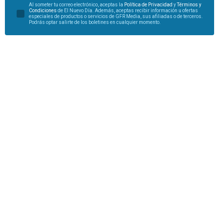
Al someter tu correo electrónico, aceptas la
Política de Privacidad
y
Términos y
Condiciones
de El Nuevo Día. Además, aceptas recibir información u ofertas
especiales de productos o servicios de GFR Media, sus afiliadas o de terceros.
Podrás optar salirte de los boletines en cualquier momento.