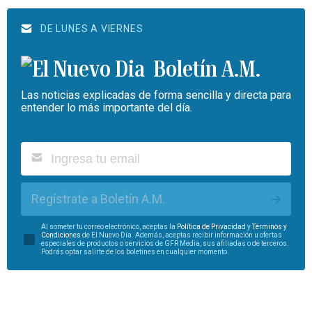
DE LUNES A VIERNES
Boletín A.M.
Las noticias explicadas de forma sencilla y directa para
entender lo más importante del día.
Regístrate a Boletín A.M.
Al someter tu correo electrónico, aceptas la
Política de Privacidad
y
Términos y
Condiciones
de El Nuevo Día. Además, aceptas recibir información u ofertas
especiales de productos o servicios de GFR Media, sus afiliadas o de terceros.
Podrás optar salirte de los boletines en cualquier momento.