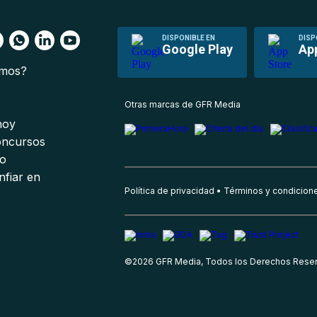
DISPONIBLE EN
DISP
Google Play
Ap
omos?
s
Otras marcas de GFR Media
 hoy
oncursos
io
nfiar en
Política de privacidad
Términos y condicion
©
2026
GFR Media, Todos los Derechos Rese