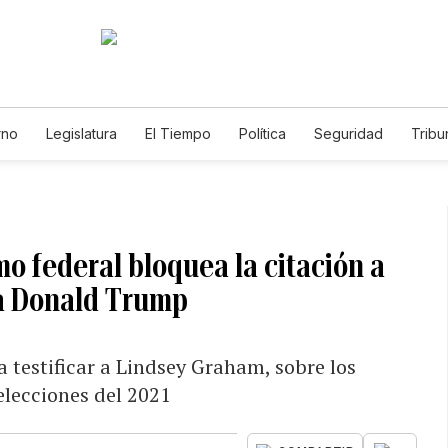
rno
Legislatura
El Tiempo
Política
Seguridad
Tribu
Educador
Caso Gabriela Nicole
o federal bloquea la citación a
 a Donald Trump
 testificar a Lindsey Graham, sobre los
 elecciones del 2021