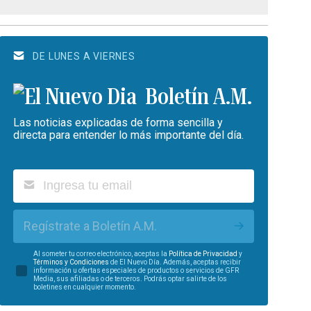
DE LUNES A VIERNES
Boletín A.M.
Las noticias explicadas de forma sencilla y
directa para entender lo más importante del día.
Regístrate a Boletín A.M.
Al someter tu correo electrónico, aceptas la
Política de Privacidad
y
Términos y Condiciones
de El Nuevo Día. Además, aceptas recibir
información u ofertas especiales de productos o servicios de GFR
Media, sus afiliadas o de terceros. Podrás optar salirte de los
boletines en cualquier momento.