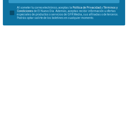
Al someter tu correo electrónico, aceptas la
Política de Privacidad
y
Términos y
Condiciones
de El Nuevo Día. Además, aceptas recibir información u ofertas
especiales de productos o servicios de GFR Media, sus afiliadas o de terceros.
Podrás optar salirte de los boletines en cualquier momento.