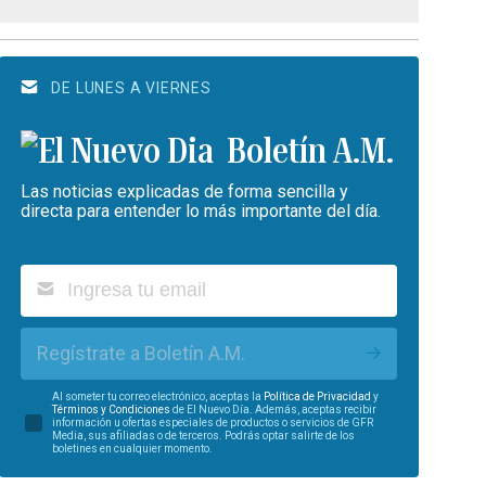
DE LUNES A VIERNES
Boletín A.M.
Las noticias explicadas de forma sencilla y
directa para entender lo más importante del día.
Regístrate a Boletín A.M.
Al someter tu correo electrónico, aceptas la
Política de Privacidad
y
Términos y Condiciones
de El Nuevo Día. Además, aceptas recibir
información u ofertas especiales de productos o servicios de GFR
Media, sus afiliadas o de terceros. Podrás optar salirte de los
boletines en cualquier momento.