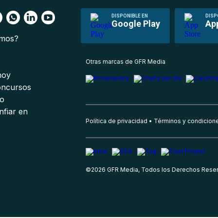
DISPONIBLE EN
DISP
Google Play
Ap
omos?
s
Otras marcas de GFR Media
 hoy
oncursos
io
nfiar en
Política de privacidad
Términos y condicion
©
2026
GFR Media, Todos los Derechos Rese