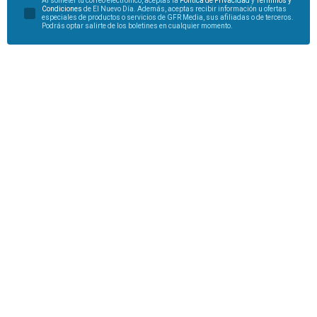
Al someter tu correo electrónico, aceptas la
Política de Privacidad
y
Términos y
Condiciones
de El Nuevo Día. Además, aceptas recibir información u ofertas
especiales de productos o servicios de GFR Media, sus afiliadas o de terceros.
Podrás optar salirte de los boletines en cualquier momento.