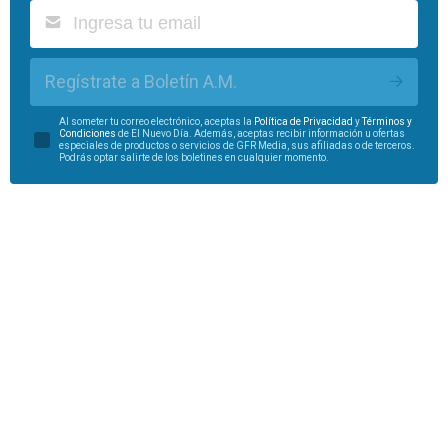
Regístrate a Boletín A.M.
Al someter tu correo electrónico, aceptas la
Política de Privacidad
y
Términos y
Condiciones
de El Nuevo Día. Además, aceptas recibir información u ofertas
especiales de productos o servicios de GFR Media, sus afiliadas o de terceros.
Podrás optar salirte de los boletines en cualquier momento.