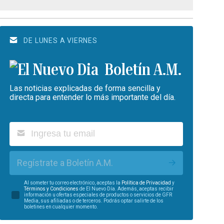
DE LUNES A VIERNES
Boletín A.M.
Las noticias explicadas de forma sencilla y
directa para entender lo más importante del día.
Regístrate a Boletín A.M.
Al someter tu correo electrónico, aceptas la
Política de Privacidad
y
Términos y Condiciones
de El Nuevo Día. Además, aceptas recibir
información u ofertas especiales de productos o servicios de GFR
Media, sus afiliadas o de terceros. Podrás optar salirte de los
boletines en cualquier momento.