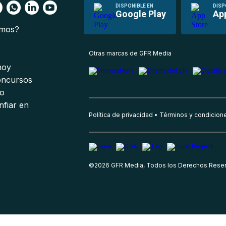
DISPONIBLE EN
DISP
Google Play
Ap
omos?
s
Otras marcas de GFR Media
 hoy
oncursos
io
nfiar en
Política de privacidad
Términos y condicion
©
2026
GFR Media, Todos los Derechos Rese