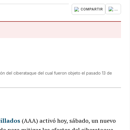
...
COMPARTIR
ión del ciberataque del cual fueron objeto el pasado 13 de
illados
(AAA) activó hoy, sábado, un nuevo
do para mitigar los efectos del ciberataque