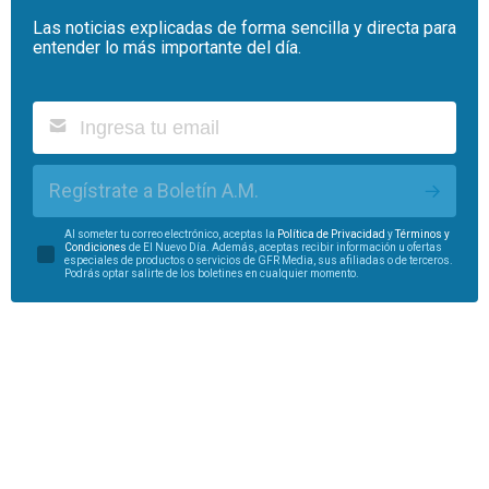
Las noticias explicadas de forma sencilla y directa para
entender lo más importante del día.
Regístrate a Boletín A.M.
Al someter tu correo electrónico, aceptas la
Política de Privacidad
y
Términos y
Condiciones
de El Nuevo Día. Además, aceptas recibir información u ofertas
especiales de productos o servicios de GFR Media, sus afiliadas o de terceros.
Podrás optar salirte de los boletines en cualquier momento.