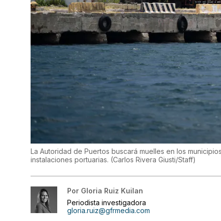
La Autoridad de Puertos buscará muelles en los municipio
instalaciones portuarias.
(
Carlos Rivera Giusti/Staff
)
Por
Gloria Ruiz Kuilan
Periodista investigadora
gloria.ruiz@gfrmedia.com