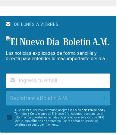
DE LUNES A VIERNES
Boletín A.M.
Las noticias explicadas de forma sencilla y
directa para entender lo más importante del día.
Regístrate a Boletín A.M.
Al someter tu correo electrónico, aceptas la
Política de Privacidad
y
Términos y Condiciones
de El Nuevo Día. Además, aceptas recibir
información u ofertas especiales de productos o servicios de GFR
Media, sus afiliadas o de terceros. Podrás optar salirte de los
boletines en cualquier momento.