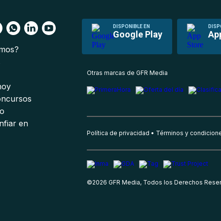
DISPONIBLE EN
DISP
Google Play
Ap
omos?
s
Otras marcas de GFR Media
 hoy
oncursos
io
nfiar en
Política de privacidad
Términos y condicion
©
2026
GFR Media, Todos los Derechos Rese