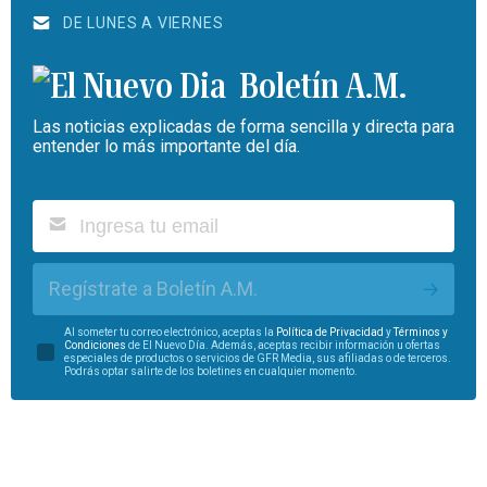
DE LUNES A VIERNES
Boletín A.M.
Las noticias explicadas de forma sencilla y directa para
entender lo más importante del día.
Regístrate a Boletín A.M.
Al someter tu correo electrónico, aceptas la
Política de Privacidad
y
Términos y
Condiciones
de El Nuevo Día. Además, aceptas recibir información u ofertas
especiales de productos o servicios de GFR Media, sus afiliadas o de terceros.
Podrás optar salirte de los boletines en cualquier momento.