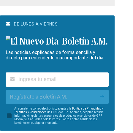
DE LUNES A VIERNES
Boletín A.M.
Las noticias explicadas de forma sencilla y
directa para entender lo más importante del día.
Regístrate a Boletín A.M.
Al someter tu correo electrónico, aceptas la
Política de Privacidad
y
Términos y Condiciones
de El Nuevo Día. Además, aceptas recibir
información u ofertas especiales de productos o servicios de GFR
Media, sus afiliadas o de terceros. Podrás optar salirte de los
boletines en cualquier momento.