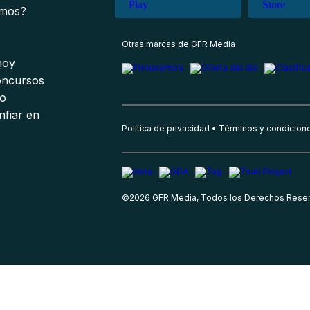
omos?
s
Otras marcas de GFR Media
 hoy
oncursos
io
nfiar en
Política de privacidad
Términos y condicion
©
2026
GFR Media, Todos los Derechos Rese