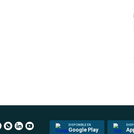
DISPONIBLE EN
DISP
Google Play
Ap