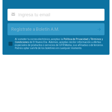
Regístrate a Boletín A.M.
Al someter tu correo electrónico, aceptas la
Política de Privacidad
y
Términos y
Condiciones
de El Nuevo Día. Además, aceptas recibir información u ofertas
especiales de productos o servicios de GFR Media, sus afiliadas o de terceros.
Podrás optar salirte de los boletines en cualquier momento.