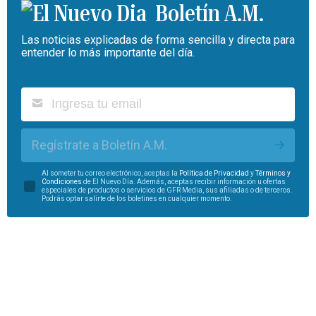
Boletín A.M.
Las noticias explicadas de forma sencilla y directa para
entender lo más importante del día.
Regístrate a Boletín A.M.
Al someter tu correo electrónico, aceptas la
Política de Privacidad
y
Términos y
Condiciones
de El Nuevo Día. Además, aceptas recibir información u ofertas
especiales de productos o servicios de GFR Media, sus afiliadas o de terceros.
Podrás optar salirte de los boletines en cualquier momento.