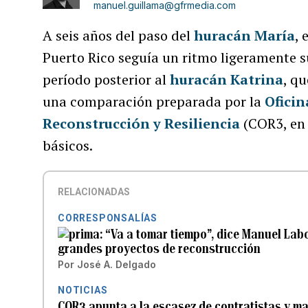
manuel.guillama@gfrmedia.com
A seis años del paso del
huracán María
, 
Puerto Rico seguía un ritmo ligeramente s
período posterior al
huracán Katrina
, q
una comparación preparada por la
Oficin
Reconstrucción y Resiliencia
(COR3, en 
básicos.
RELACIONADAS
CORRESPONSALÍAS
“Va a tomar tiempo”, dice Manuel Lab
grandes proyectos de reconstrucción
Por
José A. Delgado
NOTICIAS
COR3 apunta a la escasez de contratistas y ma