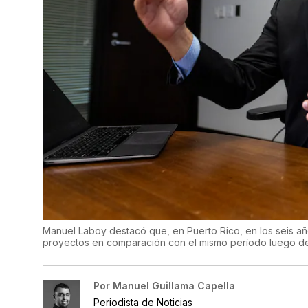
Manuel Laboy destacó que, en Puerto Rico, en los seis añ
proyectos en comparación con el mismo período luego del
Por
Manuel Guillama Capella
Periodista de Noticias