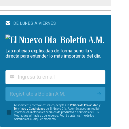
DE LUNES A VIERNES
Boletín A.M.
Las noticias explicadas de forma sencilla y
directa para entender lo más importante del día.
Regístrate a Boletín A.M.
Al someter tu correo electrónico, aceptas la
Política de Privacidad
y
Términos y Condiciones
de El Nuevo Día. Además, aceptas recibir
información u ofertas especiales de productos o servicios de GFR
Media, sus afiliadas o de terceros. Podrás optar salirte de los
boletines en cualquier momento.