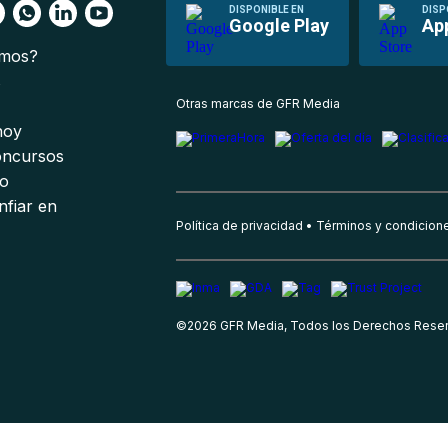
DISPONIBLE EN
DISP
Google Play
Ap
omos?
s
Otras marcas de GFR Media
 hoy
oncursos
io
nfiar en
Política de privacidad
Términos y condicion
©
2026
GFR Media, Todos los Derechos Rese