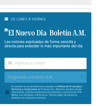
DE LUNES A VIERNES
Boletín A.M.
Las noticias explicadas de forma sencilla y
directa para entender lo más importante del día.
Regístrate a Boletín A.M.
Al someter tu correo electrónico, aceptas la
Política de Privacidad
y
Términos y Condiciones
de El Nuevo Día. Además, aceptas recibir
información u ofertas especiales de productos o servicios de GFR
Media, sus afiliadas o de terceros. Podrás optar salirte de los
boletines en cualquier momento.