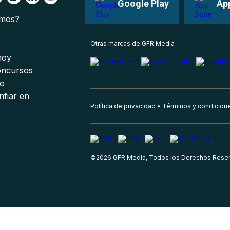
Google Play
Ap
omos?
s
Otras marcas de GFR Media
 hoy
oncursos
io
nfiar en
Política de privacidad
Términos y condicion
©
2026
GFR Media, Todos los Derechos Rese