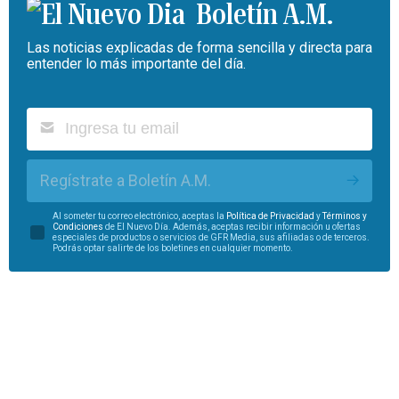
Boletín A.M.
Las noticias explicadas de forma sencilla y directa para
entender lo más importante del día.
Regístrate a Boletín A.M.
Al someter tu correo electrónico, aceptas la
Política de Privacidad
y
Términos y
Condiciones
de El Nuevo Día. Además, aceptas recibir información u ofertas
especiales de productos o servicios de GFR Media, sus afiliadas o de terceros.
Podrás optar salirte de los boletines en cualquier momento.