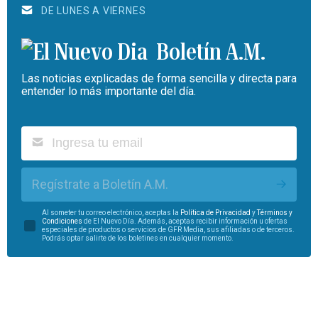
DE LUNES A VIERNES
Boletín A.M.
Las noticias explicadas de forma sencilla y directa para
entender lo más importante del día.
Regístrate a Boletín A.M.
Al someter tu correo electrónico, aceptas la
Política de Privacidad
y
Términos y
Condiciones
de El Nuevo Día. Además, aceptas recibir información u ofertas
especiales de productos o servicios de GFR Media, sus afiliadas o de terceros.
Podrás optar salirte de los boletines en cualquier momento.