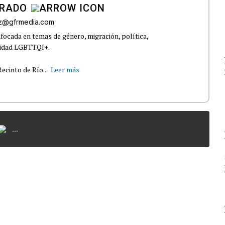
IRADO
az@gfrmedia.com
nfocada en temas de género, migración, política,
nidad LGBTTQI+.
ecinto de Río...
Leer más
...