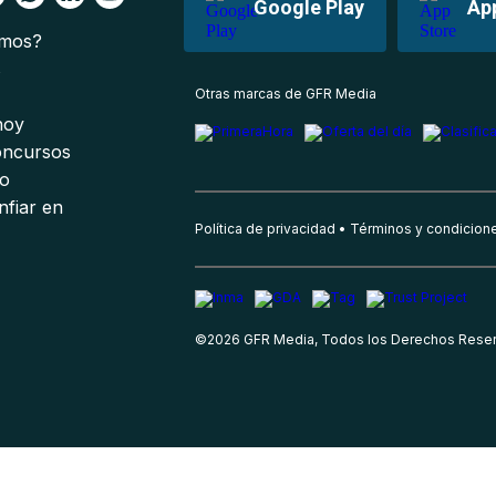
Google Play
Ap
omos?
s
Otras marcas de GFR Media
 hoy
oncursos
io
nfiar en
Política de privacidad
Términos y condicion
©
2026
GFR Media, Todos los Derechos Rese