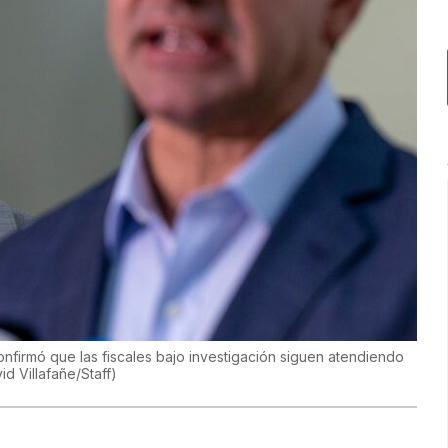
confirmó que las fiscales bajo investigación siguen atendiendo
id Villafañe/Staff
)