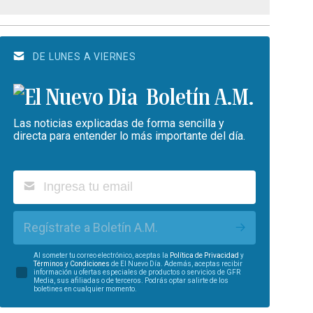
DE LUNES A VIERNES
Boletín A.M.
Las noticias explicadas de forma sencilla y
directa para entender lo más importante del día.
Regístrate a Boletín A.M.
Al someter tu correo electrónico, aceptas la
Política de Privacidad
y
Términos y Condiciones
de El Nuevo Día. Además, aceptas recibir
información u ofertas especiales de productos o servicios de GFR
Media, sus afiliadas o de terceros. Podrás optar salirte de los
boletines en cualquier momento.