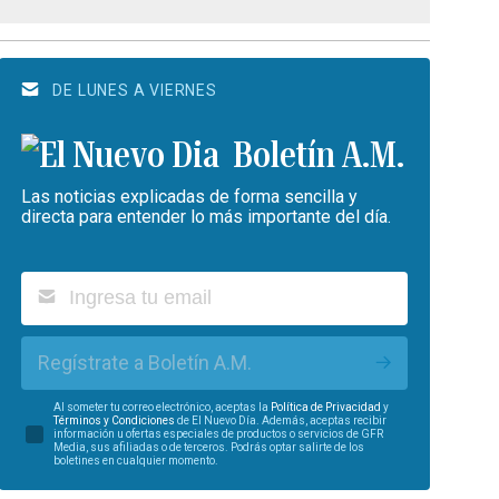
DE LUNES A VIERNES
Boletín A.M.
Las noticias explicadas de forma sencilla y
directa para entender lo más importante del día.
Regístrate a Boletín A.M.
Al someter tu correo electrónico, aceptas la
Política de Privacidad
y
Términos y Condiciones
de El Nuevo Día. Además, aceptas recibir
información u ofertas especiales de productos o servicios de GFR
Media, sus afiliadas o de terceros. Podrás optar salirte de los
boletines en cualquier momento.