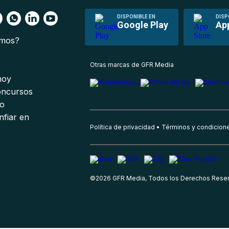
DISPONIBLE EN
DISP
Google Play
Ap
omos?
s
Otras marcas de GFR Media
 hoy
oncursos
io
nfiar en
Política de privacidad
Términos y condicion
©
2026
GFR Media, Todos los Derechos Rese