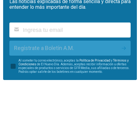
Las noticias explicadas de forma sencilla y directa para
entender lo más importante del día.
Regístrate a Boletín A.M.
Al someter tu correo electrónico, aceptas la
Política de Privacidad
y
Términos y
Condiciones
de El Nuevo Día. Además, aceptas recibir información u ofertas
especiales de productos o servicios de GFR Media, sus afiliadas o de terceros.
Podrás optar salirte de los boletines en cualquier momento.