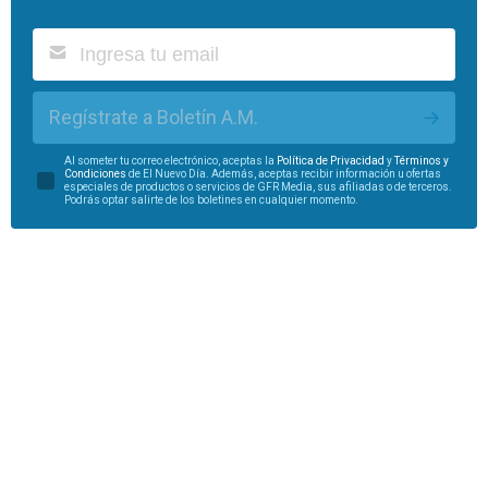
Regístrate a Boletín A.M.
Al someter tu correo electrónico, aceptas la
Política de Privacidad
y
Términos y
Condiciones
de El Nuevo Día. Además, aceptas recibir información u ofertas
especiales de productos o servicios de GFR Media, sus afiliadas o de terceros.
Podrás optar salirte de los boletines en cualquier momento.