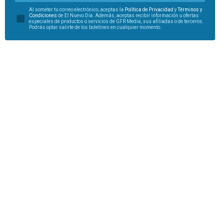
Al someter tu correo electrónico, aceptas la
Política de Privacidad
y
Términos y
Condiciones
de El Nuevo Día. Además, aceptas recibir información u ofertas
especiales de productos o servicios de GFR Media, sus afiliadas o de terceros.
Podrás optar salirte de los boletines en cualquier momento.