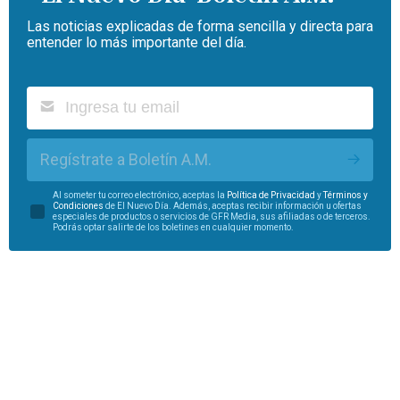
Las noticias explicadas de forma sencilla y directa para
entender lo más importante del día.
Regístrate a Boletín A.M.
Al someter tu correo electrónico, aceptas la
Política de Privacidad
y
Términos y
Condiciones
de El Nuevo Día. Además, aceptas recibir información u ofertas
especiales de productos o servicios de GFR Media, sus afiliadas o de terceros.
Podrás optar salirte de los boletines en cualquier momento.