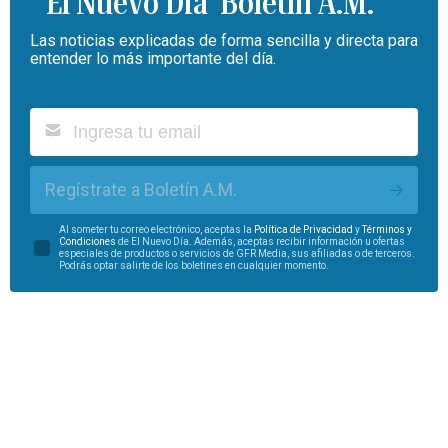
Boletín A.M.
Las noticias explicadas de forma sencilla y directa para
entender lo más importante del día.
Regístrate a Boletín A.M.
Al someter tu correo electrónico, aceptas la
Política de Privacidad
y
Términos y
Condiciones
de El Nuevo Día. Además, aceptas recibir información u ofertas
especiales de productos o servicios de GFR Media, sus afiliadas o de terceros.
Podrás optar salirte de los boletines en cualquier momento.