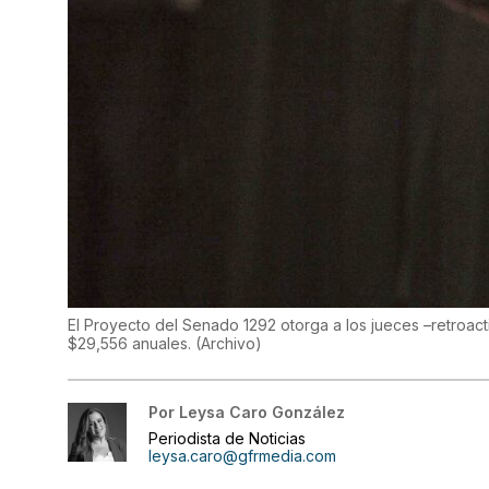
El Proyecto del Senado 1292 otorga a los jueces –retroactiv
$29,556 anuales. (Archivo)
Por
Leysa Caro González
Periodista de Noticias
leysa.caro@gfrmedia.com