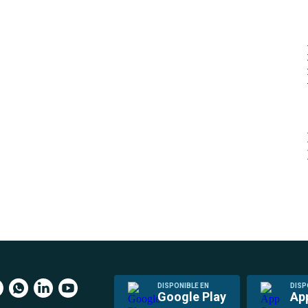
DISPONIBLE EN
DISP
Google Play
Ap