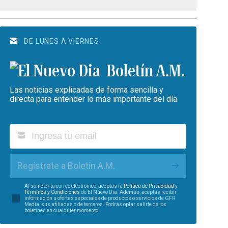
DE LUNES A VIERNES
Boletín A.M.
Las noticias explicadas de forma sencilla y
directa para entender lo más importante del día.
Regístrate a Boletín A.M.
Al someter tu correo electrónico, aceptas la
Política de Privacidad
y
Términos y Condiciones
de El Nuevo Día. Además, aceptas recibir
información u ofertas especiales de productos o servicios de GFR
Media, sus afiliadas o de terceros. Podrás optar salirte de los
boletines en cualquier momento.