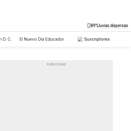
89°
Lluvias dispersas
 D. C.
El Nuevo Día Educador
Suscriptores
PUBLICIDAD