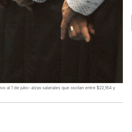
o al 1 de julio– alzas salariales que oscilan entre $22,164 y