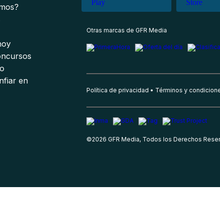
omos?
s
Otras marcas de GFR Media
 hoy
oncursos
io
nfiar en
Política de privacidad
Términos y condicion
©
2026
GFR Media, Todos los Derechos Rese