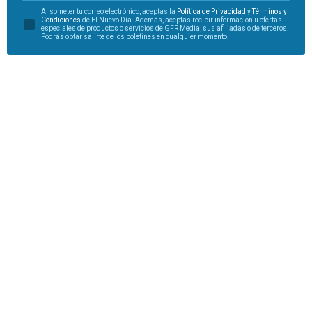
Al someter tu correo electrónico, aceptas la
Política de Privacidad
y
Términos y
Condiciones
de El Nuevo Día. Además, aceptas recibir información u ofertas
especiales de productos o servicios de GFR Media, sus afiliadas o de terceros.
Podrás optar salirte de los boletines en cualquier momento.