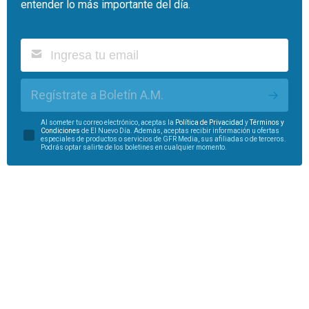
entender lo más importante del día.
Regístrate a Boletín A.M.
Al someter tu correo electrónico, aceptas la
Política de Privacidad
y
Términos y
Condiciones
de El Nuevo Día. Además, aceptas recibir información u ofertas
especiales de productos o servicios de GFR Media, sus afiliadas o de terceros.
Podrás optar salirte de los boletines en cualquier momento.