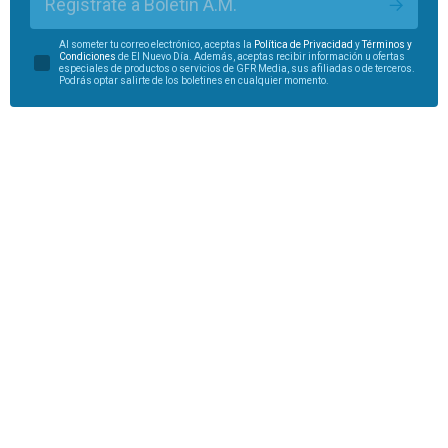
Regístrate a Boletín A.M.
Al someter tu correo electrónico, aceptas la
Política de Privacidad
y
Términos y
Condiciones
de El Nuevo Día. Además, aceptas recibir información u ofertas
especiales de productos o servicios de GFR Media, sus afiliadas o de terceros.
Podrás optar salirte de los boletines en cualquier momento.