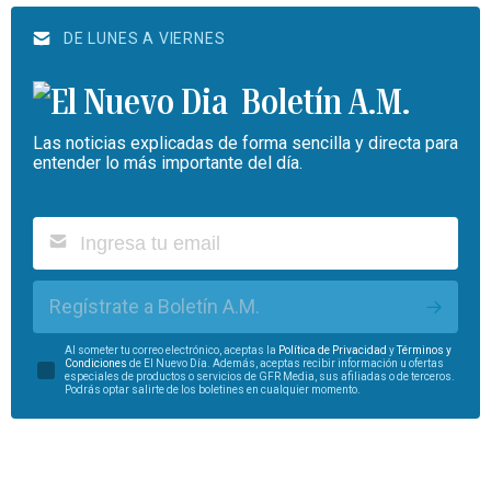
DE LUNES A VIERNES
Boletín A.M.
Las noticias explicadas de forma sencilla y directa para
entender lo más importante del día.
Regístrate a Boletín A.M.
Al someter tu correo electrónico, aceptas la
Política de Privacidad
y
Términos y
Condiciones
de El Nuevo Día. Además, aceptas recibir información u ofertas
especiales de productos o servicios de GFR Media, sus afiliadas o de terceros.
Podrás optar salirte de los boletines en cualquier momento.