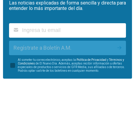
Las noticias explicadas de forma sencilla y directa para
entender lo más importante del día.
Regístrate a Boletín A.M.
Al someter tu correo electrónico, aceptas la
Política de Privacidad
y
Términos y
Condiciones
de El Nuevo Día. Además, aceptas recibir información u ofertas
especiales de productos o servicios de GFR Media, sus afiliadas o de terceros.
Podrás optar salirte de los boletines en cualquier momento.